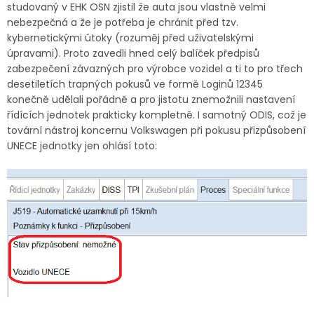
studovaný v EHK OSN zjistil že auta jsou vlastně velmi
nebezpečná a že je potřeba je chránit před tzv.
kybernetickými útoky (rozuměj před uživatelskými
úpravami). Proto zavedli hned celý balíček předpisů
zabezpečení závazných pro výrobce vozidel a ti to pro třech
desetiletích trapných pokusů ve formě Loginů 12345
konečně udělali pořádně a pro jistotu znemožnili nastavení
řídících jednotek prakticky kompletně. I samotný ODIS, což je
tovární nástroj koncernu Volkswagen při pokusu přizpůsobení
UNECE jednotky jen ohlásí toto: