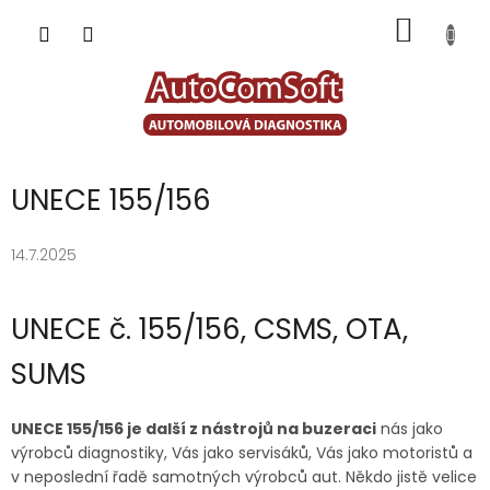
Přejít
NÁKUP
na
obsah
KOŠÍK
UNECE 155/156
14.7.2025
UNECE č. 155/156, CSMS, OTA,
SUMS
UNECE 155/156 je další z nástrojů na buzeraci
nás jako
výrobců diagnostiky, Vás jako servisáků, Vás jako motoristů a
v neposlední řadě samotných výrobců aut. Někdo jistě velice