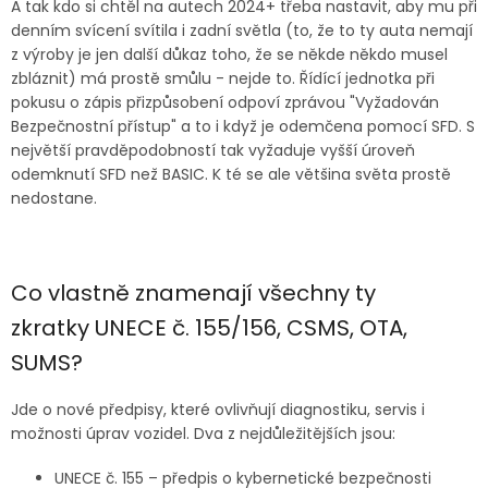
A tak kdo si chtěl na autech 2024+ třeba nastavit, aby mu při
denním svícení svítila i zadní světla (to, že to ty auta nemají
z výroby je jen další důkaz toho, že se někde někdo musel
zbláznit) má prostě smůlu - nejde to. Řídící jednotka při
pokusu o zápis přizpůsobení odpoví zprávou "Vyžadován
Bezpečnostní přístup" a to i když je odemčena pomocí SFD. S
největší pravděpodobností tak vyžaduje vyšší úroveň
odemknutí SFD než BASIC. K té se ale většina světa prostě
nedostane.
Co vlastně znamenají všechny ty
zkratky UNECE č. 155/156, CSMS, OTA,
SUMS?
Jde o nové předpisy, které ovlivňují diagnostiku, servis i
možnosti úprav vozidel. Dva z nejdůležitějších jsou:
UNECE č. 155 – předpis o kybernetické bezpečnosti