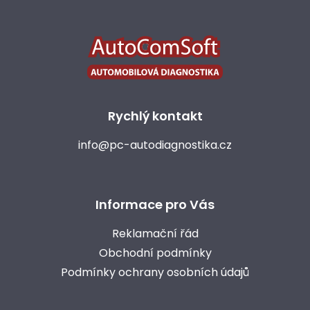
á
p
a
t
í
Rychlý kontakt
info@pc-autodiagnostika.cz
Informace pro Vás
Reklamační řád
Obchodní podmínky
Podmínky ochrany osobních údajů