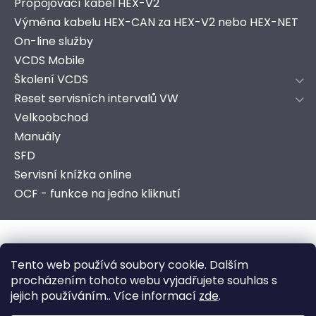
Propojovací kabel HEX-V2
Výměna kabelu HEX-CAN za HEX-V2 nebo HEX-NET
On-line služby
VCDS Mobile
Školení VCDS
Reset servisních intervalů VW
Velkoobchod
Manuály
SFD
Servisní knížka online
OCF - funkce na jedno kliknutí
Copyright 2026
AutoComSoft s.r.o.
. Všechna práva
Tento web používá soubory cookie. Dalším
vyhrazena.
procházením tohoto webu vyjadřujete souhlas s
jejich používáním.. Více informací
zde
.
Vytvořeno ve spolupráci s marketingovou agenturou