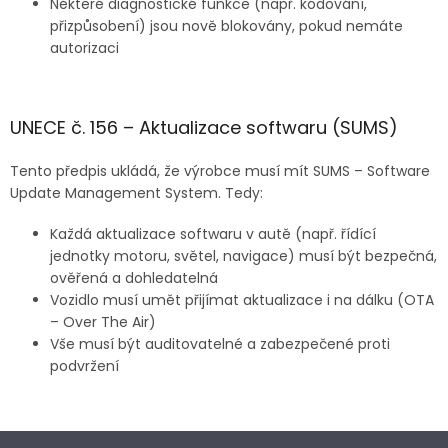
Některé diagnostické funkce (např. kódování,
přizpůsobení) jsou nově blokovány, pokud nemáte
autorizaci
UNECE č. 156 – Aktualizace softwaru (SUMS)
Tento předpis ukládá, že výrobce musí mít SUMS – Software
Update Management System. Tedy:
Každá aktualizace softwaru v autě (např. řídící
jednotky motoru, světel, navigace) musí být bezpečná,
ověřená a dohledatelná
Vozidlo musí umět přijímat aktualizace i na dálku (OTA
– Over The Air)
Vše musí být auditovatelné a zabezpečené proti
podvržení
Z