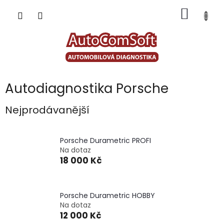
Přejít
NÁKUP
na
obsah
KOŠÍK
Autodiagnostika Porsche
Nejprodávanější
Porsche Durametric PROFI
Na dotaz
18 000 Kč
Porsche Durametric HOBBY
Na dotaz
12 000 Kč