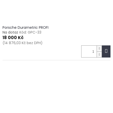
k
t
ů
Porsche Durametric PROFI
Na dotaz
Kód:
GPC-33
18 000 Kč
(14 876,03 Kč bez DPH)