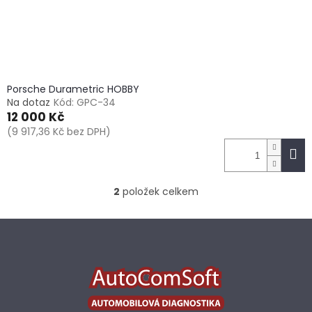
Porsche Durametric HOBBY
Na dotaz
Kód:
GPC-34
12 000 Kč
(9 917,36 Kč bez DPH)
2
položek celkem
O
v
l
Z
á
á
d
p
a
a
c
t
í
í
p