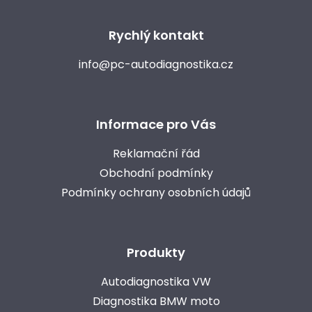
r
v
k
Rychlý kontakt
y
v
info@pc-autodiagnostika.cz
ý
p
i
s
u
Informace pro Vás
Reklamační řád
Obchodní podmínky
Podmínky ochrany osobních údajů
Produkty
Autodiagnostika VW
Diagnostika BMW moto