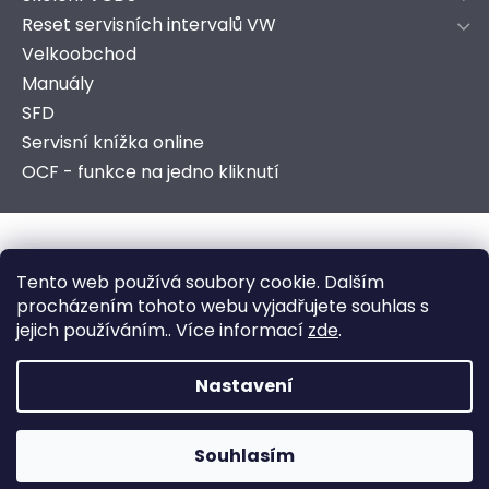
Reset servisních intervalů VW
Velkoobchod
Manuály
SFD
Servisní knížka online
OCF - funkce na jedno kliknutí
Copyright 2026
AutoComSoft s.r.o.
. Všechna práva
Tento web používá soubory cookie. Dalším
vyhrazena.
procházením tohoto webu vyjadřujete souhlas s
jejich používáním.. Více informací
zde
.
Vytvořeno ve spolupráci s marketingovou agenturou
ZEST BRAND
.
Nastavení
Vytvořil Shoptet
Souhlasím