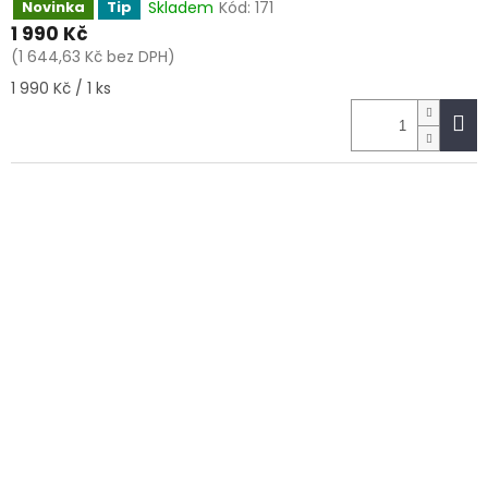
Skladem
Kód:
171
Novinka
Tip
1 990 Kč
(1 644,63 Kč bez DPH)
Měrná
1 990 Kč / 1 ks
cena: