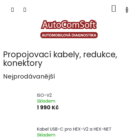
Přejít
NÁKUP
na
obsah
KOŠÍK
Propojovací kabely, redukce,
konektory
Nejprodávanější
ISO-V2
Skladem
1 990 Kč
Kabel USB-C pro HEX-V2 a HEX-NET
Skladem