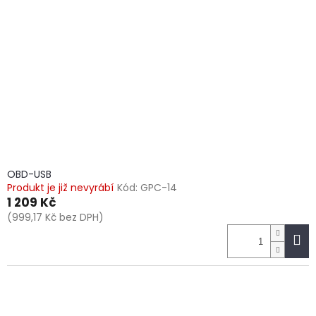
t
s
ů
p
r
o
d
u
k
t
ů
OBD-USB
Produkt je již nevyrábí
Kód:
GPC-14
1 209 Kč
(999,17 Kč bez DPH)