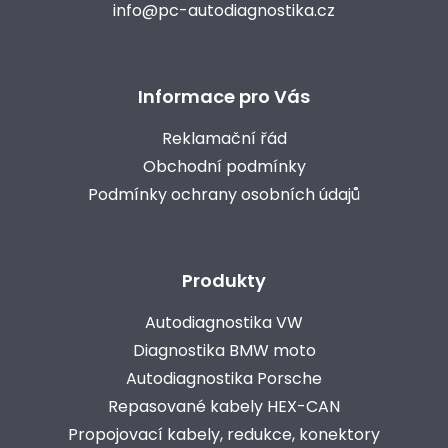
v
info@pc-autodiagnostika.cz
ý
p
i
s
u
Informace pro Vás
Reklamační řád
Obchodní podmínky
Podmínky ochrany osobních údajů
Produkty
Autodiagnostika VW
Diagnostika BMW moto
Autodiagnostika Porsche
Repasované kabely HEX-CAN
Propojovací kabely, redukce, konektory