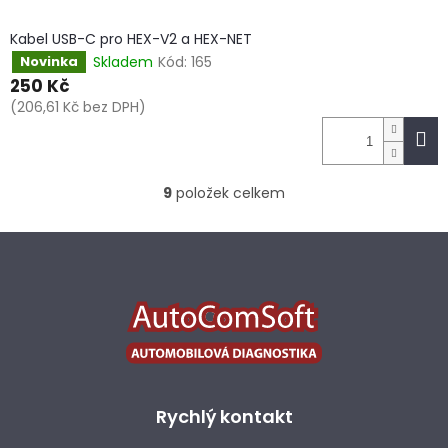
Kabel USB-C pro HEX-V2 a HEX-NET
Skladem
Kód:
165
Novinka
250 Kč
(206,61 Kč bez DPH)
9
položek celkem
O
v
l
Z
á
á
d
p
a
a
c
t
í
í
p
r
v
k
Rychlý kontakt
y