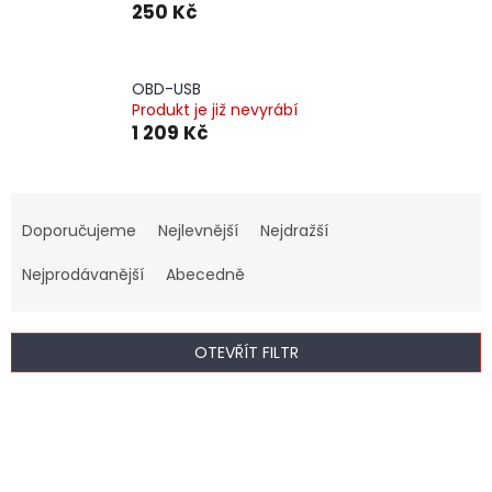
250 Kč
OBD-USB
Produkt je již nevyrábí
1 209 Kč
Ř
a
Doporučujeme
Nejlevnější
Nejdražší
z
e
Nejprodávanější
Abecedně
n
í
p
OTEVŘÍT FILTR
r
o
V
d
ý
u
p
k
i