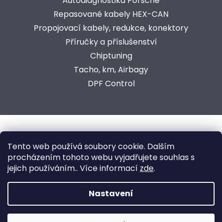
Autodiagnostika Porsche
Repasované kabely HEX-CAN
Propojovací kabely, redukce, konektory
Příručky a příslušenství
Chiptuning
Tacho, km, Airbagy
DPF Control
Copyright 2026
AutoComSoft s.r.o.
. Všechna práva
Tento web používá soubory cookie. Dalším
vyhrazena.
procházením tohoto webu vyjadřujete souhlas s
jejich používáním.. Více informací
zde
.
Vytvořeno ve spolupráci s marketingovou agenturou
ZEST BRAND
.
Nastavení