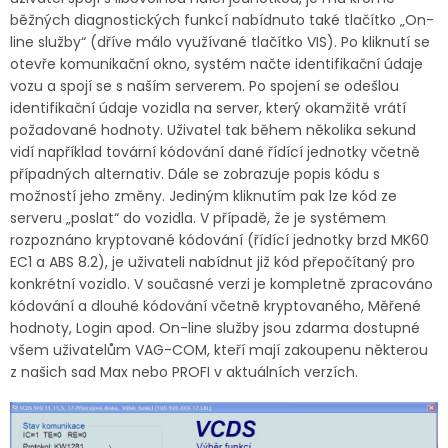
běžných diagnostických funkcí nabídnuto také tlačítko „On-
line služby“ (dříve málo využívané tlačítko VIS). Po kliknutí se
otevře komunikační okno, systém načte identifikační údaje
vozu a spojí se s naším serverem. Po spojení se odešlou
identifikační údaje vozidla na server, který okamžitě vrátí
požadované hodnoty. Uživatel tak během několika sekund
vidí například tovární kódování dané řídící jednotky včetně
případných alternativ. Dále se zobrazuje popis kódu s
možností jeho změny. Jediným kliknutím pak lze kód ze
serveru „poslat“ do vozidla. V případě, že je systémem
rozpoznáno kryptované kódování (řídící jednotky brzd MK60
EC1 a ABS 8.2), je uživateli nabídnut již kód přepočítaný pro
konkrétní vozidlo. V současné verzi je kompletně zpracováno
kódování a dlouhé kódování včetně kryptovaného, Měřené
hodnoty, Login apod. On-line služby jsou zdarma dostupné
všem uživatelům VAG-COM, kteří mají zakoupenu některou
z našich sad Max nebo PROFI v aktuálních verzích.