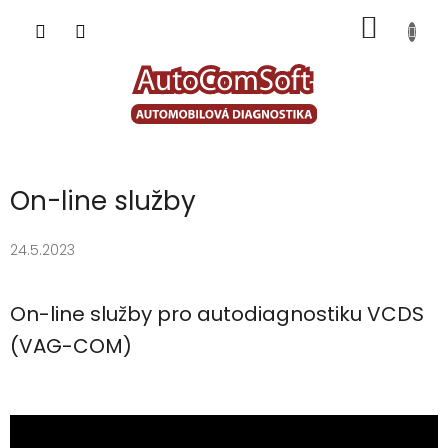
Přejít
NÁKUP
na
obsah
KOŠÍK
P
On-line služby
o
s
24.5.2023
t
r
a
On-line služby pro autodiagnostiku VCDS
n
n
(VAG-COM)
í
p
a
n