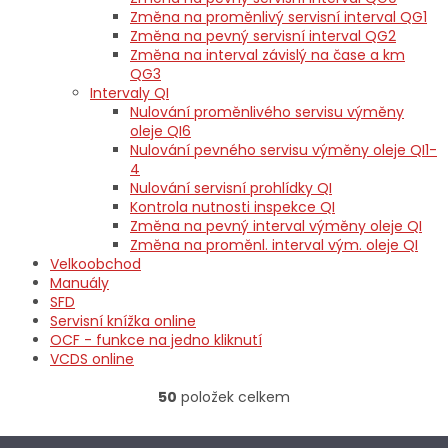
Změna na proměnlivý servisní interval QG1
Změna na pevný servisní interval QG2
Změna na interval závislý na čase a km
QG3
Intervaly QI
Nulování proměnlivého servisu výměny
oleje QI6
Nulování pevného servisu výměny oleje QI1-
4
Nulování servisní prohlídky QI
Kontrola nutnosti inspekce QI
Změna na pevný interval výměny oleje QI
Změna na proměnl. interval vým. oleje QI
Velkoobchod
Manuály
SFD
Servisní knížka online
OCF - funkce na jedno kliknutí
VCDS online
V
50
položek celkem
O
ý
v
p
l
Z