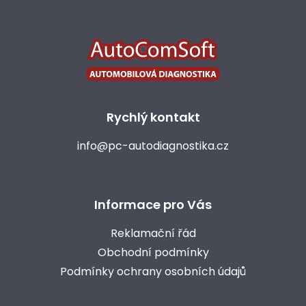
i
á
á
s
d
p
a
č
a
c
l
t
í
á
í
p
n
r
k
v
ů
k
Rychlý kontakt
y
v
info@pc-autodiagnostika.cz
ý
p
i
s
u
Informace pro Vás
Reklamační řád
Obchodní podmínky
Podmínky ochrany osobních údajů