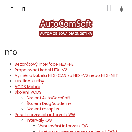
Přejít
NÁKUP
na
obsah
KOŠÍK
Info
Bezdrátový interface HEX-NET
Propojovací kabel HEX-V2
Výměna kabelu HEX-CAN za HEX-V2 nebo HEX-NET
On-line služby
VCDS Mobile
Školení VCDS
Školení AutoComSoft
Školení DiagAcademy
Školení mtaplus
Reset servisních intervalů VW
Intervaly QG
Vynulování intervalu QG
Změna na pevný servisní interval QG0