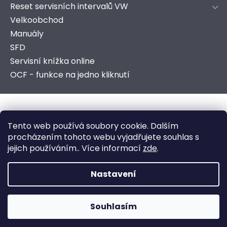
Reset servisních intervalů VW
Velkoobchod
Manuály
SFD
Servisní knížka online
OCF - funkce na jedno kliknutí
Copyright 2026
AutoComSoft s.r.o.
. Všechna práva
Tento web používá soubory cookie. Dalším
vyhrazena.
procházením tohoto webu vyjadřujete souhlas s
jejich používáním.. Více informací
zde
.
Vytvořeno ve spolupráci s marketingovou agenturou
ZEST BRAND
.
Nastavení
Souhlasím
Vytvořil Shoptet