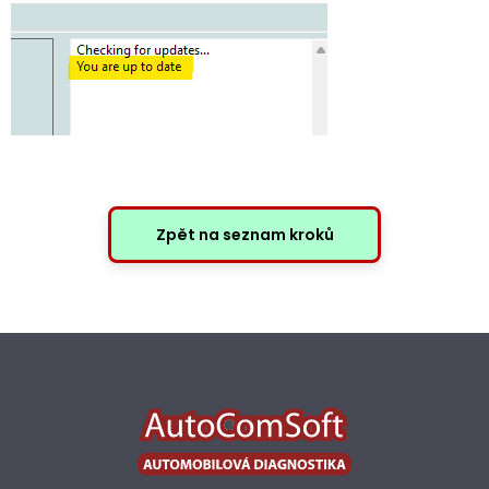
Zpět na seznam kroků
Z
á
p
a
t
í