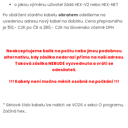
o jakou výměnu uživatel žádá HEX-V2 nebo HEX-NET
Po obdržení starého kabelu
obratem
odešleme na
uvedenou adresu nový kabel na dobírku. Cena přepravného
je 150,- CZK po ČR a 280,- CZK na Slovensko včetně DPH.
Neakceptujeme balík na poštu nebo jinou podobnou
alternativu, kdy zásilka nedorazí přímo na naši adresu.
Taková zásilka NEBUDE vyzvednuta a vrátí se
odesilateli.
!!! Kabely není možno měnit osobně na počkání !!!
* Sériové číslo kabelu lze nalézt ve VCDS v sekci O programu.
Začíná hex...