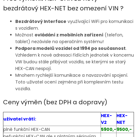
bezdrátový HEX-NET bez omezení VIN ?
Bezdrátový Interface
využívající WiFi pro komunikaci
s vozidlem.
Možnost
ovládání z mobilních zařízení
(telefon,
tablet) nezávisle na operačním systému!
Podpora modelů vozidel od 1994 po současnost
.
Vzhledem k nové adresaci řídících jednotek v koncernu
VW budou stále přibývat vozidla, se kterými se starý
HEX-CAN nespojí.
Mnohem rychlejší komunikace a navazování spojení.
Toto uživatel ocení zejména při komplexním testu
vozidla.
Ceny výměn (bez DPH a dopravy)
HEX-
HEX-
uživatel vrátí:
V2
NET
plně funkční HEX-CAN
5900,-
9500,-
nefunkční HEX-CAN ale s platným sériovým