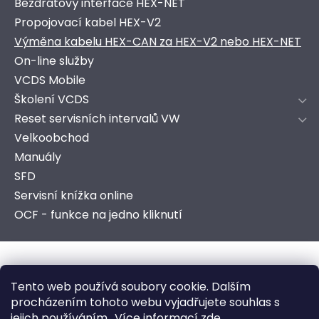
Bezdrátový interface HEX-NET
Propojovací kabel HEX-V2
Výměna kabelu HEX-CAN za HEX-V2 nebo HEX-NET
On-line služby
VCDS Mobile
Školení VCDS
Reset servisních intervalů VW
Velkoobchod
Manuály
SFD
Servisní knížka online
OCF - funkce na jedno kliknutí
Copyright 2026
AutoComSoft s.r.o.
. Všechna práva
Tento web používá soubory cookie. Dalším
vyhrazena.
procházením tohoto webu vyjadřujete souhlas s
jejich používáním.. Více informací
zde
.