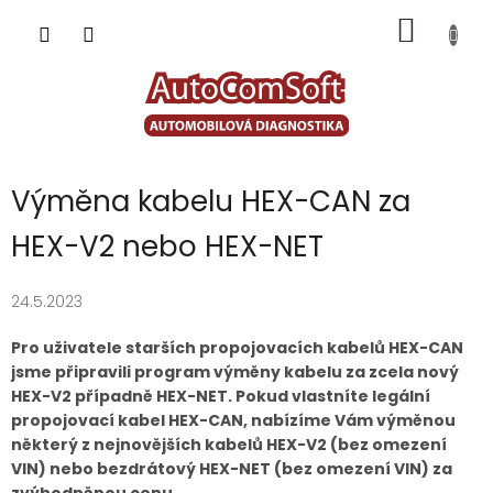
Přejít
NÁKUP
na
obsah
KOŠÍK
Výměna kabelu HEX-CAN za
HEX-V2 nebo HEX-NET
24.5.2023
Pro uživatele starších propojovacích kabelů HEX-CAN
jsme připravili program výměny kabelu za zcela nový
HEX-V2 případně HEX-NET. Pokud vlastníte legální
propojovací kabel HEX-CAN, nabízíme Vám výměnou
některý z nejnovějších kabelů HEX-V2 (bez omezení
VIN) nebo bezdrátový HEX-NET (bez omezení VIN) za
zvýhodněnou cenu.