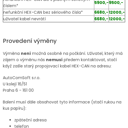
5900,-
9500,-
číslem*
nefunkční HEX-CAN bez sériového čísla*
6680,-
12000,-
uživatel kabel nevrátí
6680,-
12000,-
Provedení výměny
Výměna
není
možná osobně na počkání. Uživatel, který má
zájem o výměnu nás
nemusí
předem kontaktovat, stačí
když zašle starý propojovací kabel HEX-CAN na adresu:
AutoComSoft s.r.o.
U kolejí 16/51
Praha 6 - 161 00
Balení musí dále obsahovat tyto informace (stačí rukou na
kus papíru):
zpáteční adresa
telefon