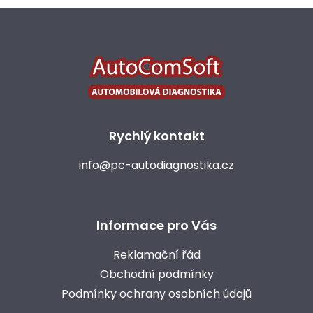
Z
á
p
a
t
í
Rychlý kontakt
info@pc-autodiagnostika.cz
Informace pro Vás
Reklamační řád
Obchodní podmínky
Podmínky ochrany osobních údajů