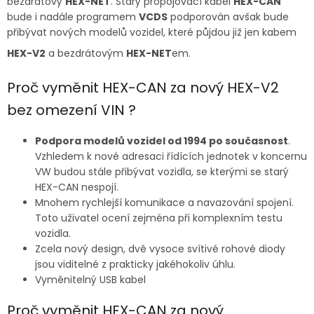
bezdrátový
HEX-NET
. Starý propojovací kabel
HEX-CAN
bude i nadále programem
VCDS
podporován avšak bude
přibývat nových modelů vozidel, které půjdou již jen kabem
HEX-V2
a bezdrátovým
HEX-NET
em.
Proč vyměnit HEX-CAN za nový HEX-V2
bez omezení VIN ?
Podpora modelů vozidel od 1994 po současnost
.
Vzhledem k nové adresaci řídících jednotek v koncernu
VW budou stále přibývat vozidla, se kterými se starý
HEX-CAN nespojí.
Mnohem rychlejší komunikace a navazování spojení.
Toto uživatel ocení zejména při komplexním testu
vozidla.
Zcela nový design, dvě vysoce svítivé rohové diody
jsou viditelné z prakticky jakéhokoliv úhlu.
Vyměnitelný USB kabel
Proč vyměnit HEX-CAN za nový